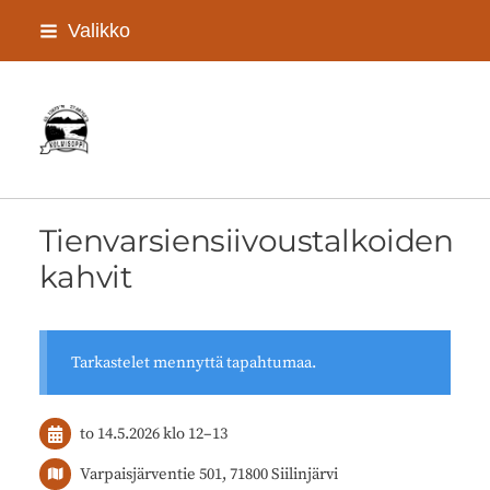
Siirry
Valikko
sivun
sisältöön
Kolmisopen kyläyhdistys Ry
Tienvarsiensiivoustalkoiden
kahvit
Tarkastelet mennyttä tapahtumaa.
to 14.5.2026
klo 12
–
13
Varpaisjärventie 501, 71800 Siilinjärvi