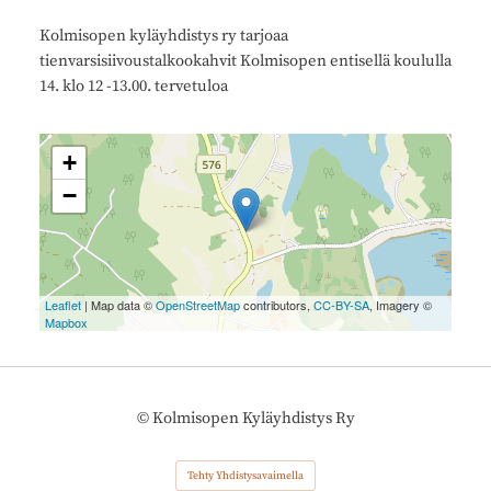
Kolmisopen kyläyhdistys ry tarjoaa
tienvarsisiivoustalkookahvit Kolmisopen entisellä koululla
14. klo 12 -13.00. tervetuloa
+
−
Leaflet
| Map data ©
OpenStreetMap
contributors,
CC-BY-SA
, Imagery ©
Mapbox
©
Kolmisopen Kyläyhdistys Ry
Tehty Yhdistysavaimella