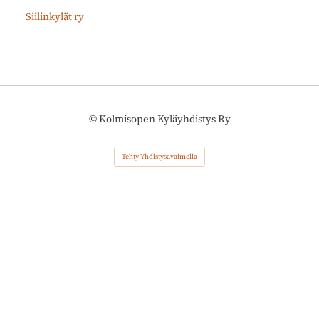
Siilinkylät ry
©
Kolmisopen Kyläyhdistys Ry
Tehty Yhdistysavaimella