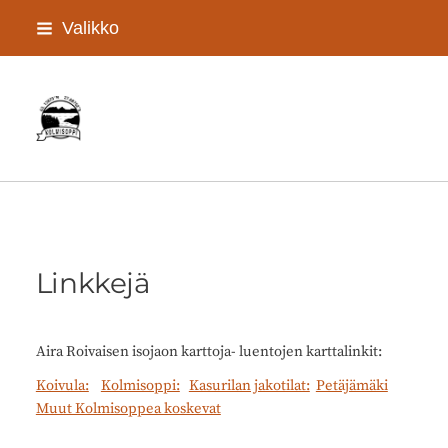
Siirry
Valikko
sivun
sisältöön
Kolmisopen kyläyhdistys Ry
Linkkejä
Aira Roivaisen isojaon karttoja- luentojen karttalinkit:
Koivula:
Kolmisoppi:
Kasurilan jakotilat:
Petäjämäki
Muut Kolmisoppea koskevat