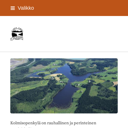
Siirry
Valikko
sivun
sisältöön
Kolmisopen kyläyhdistys Ry
Kolmisopenkylä on rauhallinen ja perinteinen