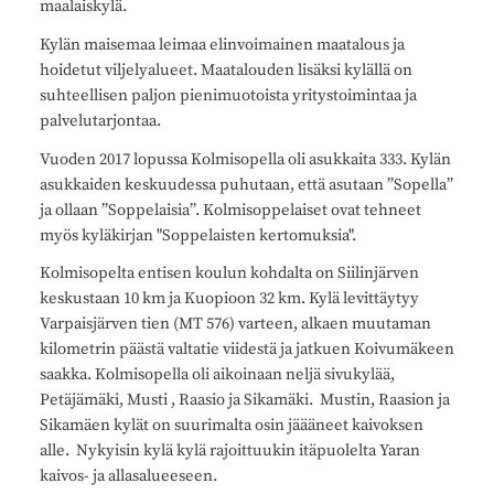
maalaiskylä.
Kylän maisemaa leimaa elinvoimainen maatalous ja
hoidetut viljelyalueet. Maatalouden lisäksi kylällä on
suhteellisen paljon pienimuotoista yritystoimintaa ja
palvelutarjontaa.
Vuoden 2017 lopussa Kolmisopella oli asukkaita 333. Kylän
asukkaiden keskuudessa puhutaan, että asutaan ”Sopella”
ja ollaan ”Soppelaisia”. Kolmisoppelaiset ovat tehneet
myös kyläkirjan "Soppelaisten kertomuksia".
Kolmisopelta entisen koulun kohdalta on Siilinjärven
keskustaan 10 km ja Kuopioon 32 km. Kylä levittäytyy
Varpaisjärven tien (MT 576) varteen, alkaen muutaman
kilometrin päästä valtatie viidestä ja jatkuen Koivumäkeen
saakka. Kolmisopella oli aikoinaan neljä sivukylää,
Petäjämäki, Musti , Raasio ja Sikamäki. Mustin, Raasion ja
Sikamäen kylät on suurimalta osin jäääneet kaivoksen
alle. Nykyisin kylä kylä rajoittuukin itäpuolelta Yaran
kaivos- ja allasalueeseen.