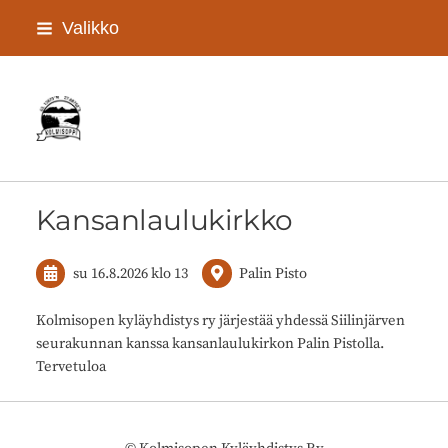
Siirry
Valikko
sivun
sisältöön
Kolmisopen kyläyhdistys Ry
Kansanlaulukirkko
su 16.8.2026
klo 13
Palin Pisto
Kolmisopen kyläyhdistys ry järjestää yhdessä Siilinjärven
seurakunnan kanssa kansanlaulukirkon Palin Pistolla.
Tervetuloa