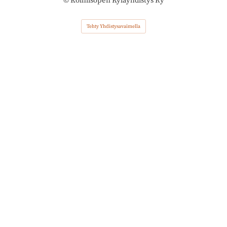
©
Kolmisopen Kyläyhdistys Ry
Tehty Yhdistysavaimella