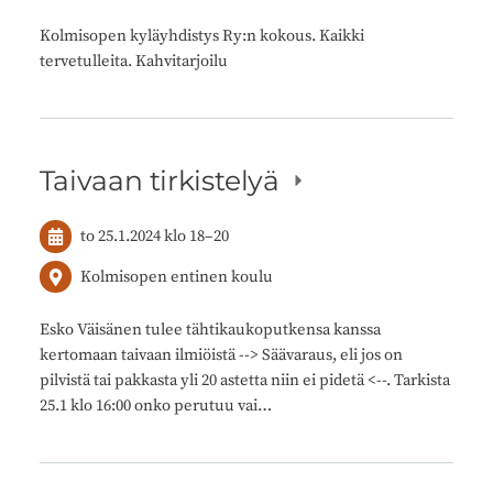
Kolmisopen kyläyhdistys Ry:n kokous. Kaikki
tervetulleita. Kahvitarjoilu
Taivaan tirkistelyä
to 25.1.2024
klo 18
–
20
Kolmisopen entinen koulu
Esko Väisänen tulee tähtikaukoputkensa kanssa
kertomaan taivaan ilmiöistä --> Säävaraus, eli jos on
pilvistä tai pakkasta yli 20 astetta niin ei pidetä <--. Tarkista
25.1 klo 16:00 onko perutuu vai…