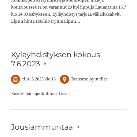
Kolmisopen kyläyhdistys ja kolmisopen maa-ja
kotitalousseura on varannut 20 kpl lippuja Lauantaina 15.7
klo 14:00 esitykseen. Kyläyhdistys tarjoaa väliaikakahvit.
Lipun hinta 18€/hlö (ryhmälipun…
Kyläyhdistyksen kokous
7.6.2023
ti 16.5.2023
klo 18
Jaansmo Ay:n tilat
Käsitellään ajankohtaiset asiat
Jousiammuntaa