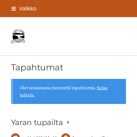
Siirry
Valikko
sivun
sisältöön
Kolmisopen kyläyhdistys Ry
Tapahtumat
Olet selaamassa menneitä tapahtumia.
Selaa
tulevia.
Yaran tupailta