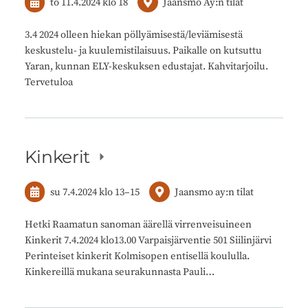
to 11.4.2024
klo 18
Jaansmo Ay:n tilat
3.4 2024 olleen hiekan pöllyämisestä/leviämisestä
keskustelu- ja kuulemistilaisuus. Paikalle on kutsuttu
Yaran, kunnan ELY-keskuksen edustajat. Kahvitarjoilu.
Tervetuloa
Kinkerit
su 7.4.2024
klo 13
–
15
Jaansmo ay:n tilat
Hetki Raamatun sanoman äärellä virrenveisuineen
Kinkerit 7.4.2024 klo13.00 Varpaisjärventie 501 Siilinjärvi
Perinteiset kinkerit Kolmisopen entisellä koululla.
Kinkereillä mukana seurakunnasta Pauli…