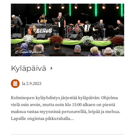
Kyläpäivä
la 2.9.2023
Kolmisopen kyläyhdistys järjestää kyläpäivän: Ohjelma
vielä osin avoin, mutta noin klo 15:00 alkaen on pientä
maksua vastaa myynnissä perunavelliä, leipää ja mehua.
Lapsille ongintaa pikkurahalla…